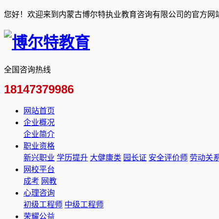
您好！欢迎来到内蒙古博尔特执业教育咨询有限公司的官方网
全国咨询热线
18147379986
网站首页
企业概况
企业简介
职业资格
新兴职业
学历提升
大健康类
园长证
安全评价师
劳动关
网校平台
成考
网教
心理咨询
初级工程师
中级工程师
荣耀公益