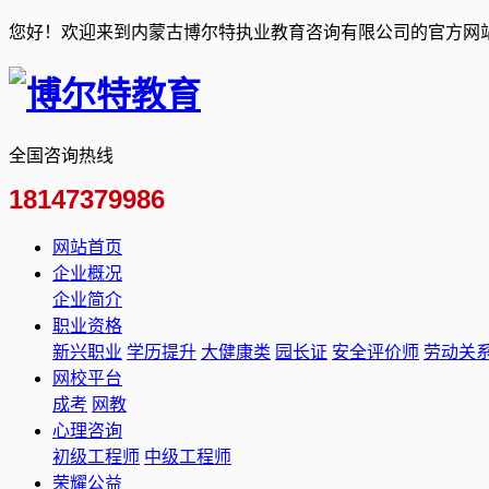
您好！欢迎来到内蒙古博尔特执业教育咨询有限公司的官方网
全国咨询热线
18147379986
网站首页
企业概况
企业简介
职业资格
新兴职业
学历提升
大健康类
园长证
安全评价师
劳动关
网校平台
成考
网教
心理咨询
初级工程师
中级工程师
荣耀公益