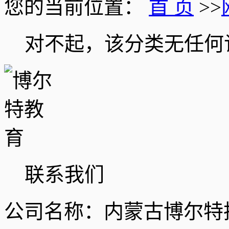
您的当前位置：
首 页
>>
对不起，该分类无任何
联系我们
公司名称：内蒙古博尔特